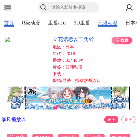
首页
R级动漫
里番acg
3D里番
无限动漫
日本
立花馆恋爱三角铃
♡ 收藏
地区：日本
年代：2018
播放：31446 次
标签：日韩动漫
下载：
报错/寻番：
报错求番入口
暴风播放器
正序
倒序