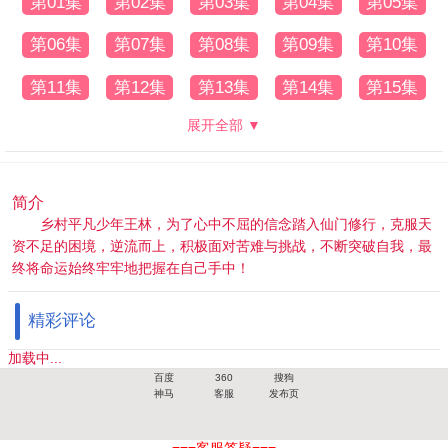
第01集
第02集
第03集
第04集
第05集
第06集
第07集
第08集
第09集
第10集
第11集
第12集
第13集
第14集
第15集
展开全部 ▼
简介
乡村平凡少年王林，为了心中不屈的信念踏入仙门修行，克服天
资不足的困境，逆流而上，积极面对苦难与挑战，不断突破自我，最
终将命运始终牢牢地把握在自己手中！
精彩评论
加载中...
百度
360
搜狗
神马
客服
发布页