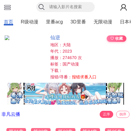
首页
R级动漫
里番acg
3D里番
无限动漫
日本
仙逆
♡ 收藏
地区：大陆
年代：2023
播放：274670 次
标签：国产动漫
下载：
报错/寻番：
报错求番入口
非凡云播
正序
倒序