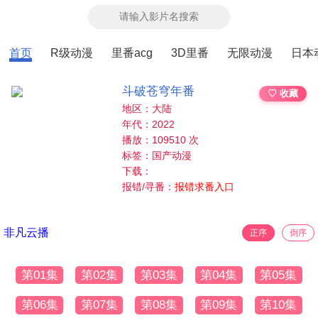
首页
R级动漫
里番acg
3D里番
无限动漫
日本
斗破苍穹年番
♡ 收藏
地区：大陆
年代：2022
播放：109510 次
标签：国产动漫
下载：
报错/寻番：
报错求番入口
非凡云播
正序
倒序
第01集
第02集
第03集
第04集
第05集
第06集
第07集
第08集
第09集
第10集