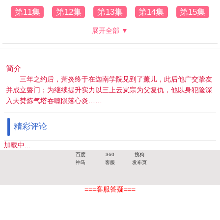
第11集
第12集
第13集
第14集
第15集
展开全部 ▼
简介
三年之约后，萧炎终于在迦南学院见到了薰儿，此后他广交挚友
并成立磐门；为继续提升实力以三上云岚宗为父复仇，他以身犯险深
入天焚炼气塔吞噬陨落心炎……
精彩评论
加载中...
百度
360
搜狗
神马
客服
发布页
===客服答疑===