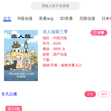
首页
R级动漫
里番acg
3D里番
无限动漫
日本
非人哉第三季
♡ 收藏
地区：中国大陆
年代：2025
播放：3890 次
标签：国产动漫
下载：
报错/寻番：
报错求番入口
非凡云播
正序
倒序
第24集