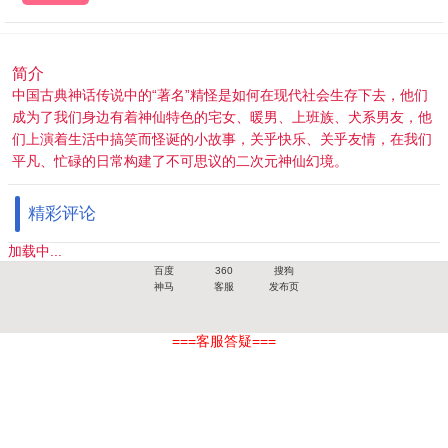
简介
中国古典神话传说中的“著名”精怪是如何在现代社会生存下去，他们
成为了我们身边有着神仙特色的宅女、暖男、上班族、犬系男友，他
们上演着生活中搞笑而怪诞的小故事，关乎快乐、关乎友情，在我们
平凡、忙碌的日常构建了不可思议的二次元神仙幻境。
精彩评论
加载中...
百度
360
搜狗
神马
客服
发布页
===客服答疑===