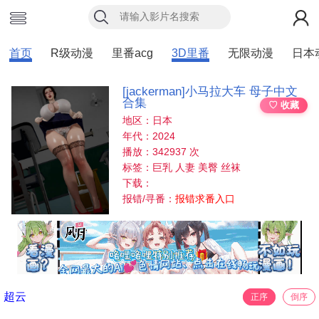
首页
R级动漫
里番acg
3D里番
无限动漫
日本
[jackerman]小马拉大车 母子中文
合集
♡ 收藏
地区：日本
年代：2024
播放：342937 次
标签：巨乳 人妻 美臀 丝袜
下载：
报错/寻番：
报错求番入口
超云
正序
倒序