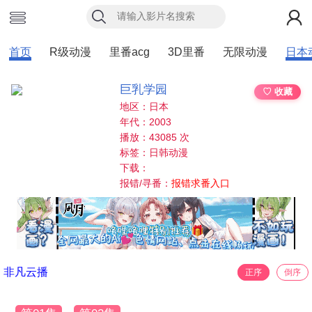
首页
R级动漫
里番acg
3D里番
无限动漫
日本
巨乳学园
♡ 收藏
地区：日本
年代：2003
播放：43085 次
标签：日韩动漫
下载：
报错/寻番：
报错求番入口
非凡云播
正序
倒序