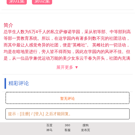
第01集
第02集
简介
总学生人数为5万4千人的私立萨修诺学园，采从初等部、中等部到高
等部一贯教育系统。所以，在这学园内有著多到数不完的社团活动，
而其中最让人感觉奇异的社团，便是“英雌社”。 英雌社的一切活动，
均是在暗地里进行，旁人皆不得而知，因此在学园内的风评不佳。但
是，从一位品学兼优运动万能的美少女东云千春为开头，社团内充满
著个性美少女。这些女同学，将刚进入高等部的少年三船传助，强迫
展开更多 ▼
其加入社团。人生平淡无奇的传助一加入后，开始了艳遇、爱情、麻
烦接踵而来的学园生活，就此开演……
精彩评论
入读座校学院的第一天，可爱少年三船传助就不慎脚踩香蕉皮，以暧
昧的姿势滑落跨坐在穿小熊内裤的英雌社波动美少女冬云千春身上。
英雌社大佬御园雾香以此事件要挟，三船传助被迫加入对外非常神秘
暂无评论
的影研部。
英雌社里有7位美女：擅长格斗的御园雾香、机械天才诸罔京子、烹
提示：
[注册]
/
[登入]
之后才能回复。
饪高手春町小萌、体育特优生冬云百合子、精通命理天象的古雷斯、
很情绪化的顾问老师和少男巨乳杀手冬云千春。
百度
360
搜狗
神马
客服
发布页
男生们对三船传助的艳遇满怀嫉妒，将其骗到女子更衣室，更糟糕的