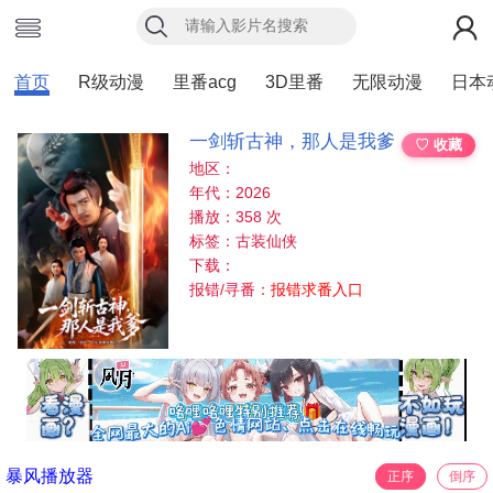
首页
R级动漫
里番acg
3D里番
无限动漫
日本
一剑斩古神，那人是我爹
♡ 收藏
地区：
年代：2026
播放：358 次
标签：古装仙侠
下载：
报错/寻番：
报错求番入口
暴风播放器
正序
倒序