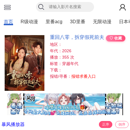
首页
R级动漫
里番acg
3D里番
无限动漫
日本
重回八零，拆穿假死前夫
♡ 收藏
地区：
年代：2026
播放：355 次
标签：穿越年代
下载：
报错/寻番：
报错求番入口
暴风播放器
正序
倒序