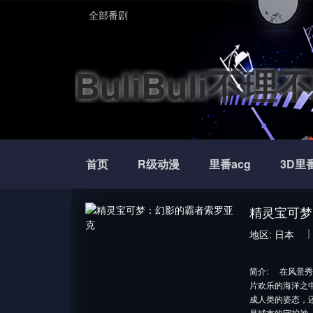
全部番剧
BuliBuli
漫官网
首页
R级动漫
里番acg
3D里
精灵宝可梦
地区:
日本
简介:
在风景秀
片欢乐的海洋之
成人类的姿态，
是城市的守护神