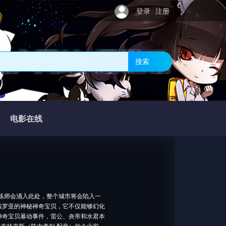
登录
注册
的门户网站-樱花动
搜索
电影在线
练师会涌入此处，整个城市将会陷入一
索罗亚的神秘神奇宝贝，它不仅能够幻化
神奇宝贝暴动事件，雷公、炎帝和水君本
克林克斯（阵内孝则 配音）的企业家，