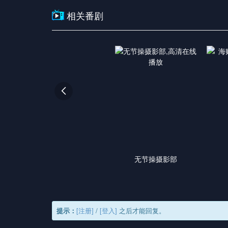
相关番剧

无节操摄影部
提示：
[注册]
/
[登入]
之后才能回复。