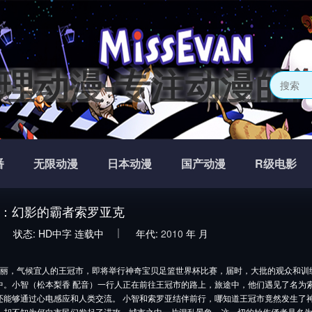
不理不理动漫-专注动漫
番
无限动漫
日本动漫
国产动漫
R级电影
：幻影的霸者索罗亚克
状态:
HD中字
连载中
年代:
2010
年
月
丽，气候宜人的王冠市，即将举行神奇宝贝足篮世界杯比赛，届时，大批的观众和训
中。小智（松本梨香 配音）一行人正在前往王冠市的路上，旅途中，他们遇见了名为
还能够通过心电感应和人类交流。 小智和索罗亚结伴前行，哪知道王冠市竟然发生了
，却不知为何向市民们发起了进攻，城市之中一片混乱景象。这一切的始作俑者是名为