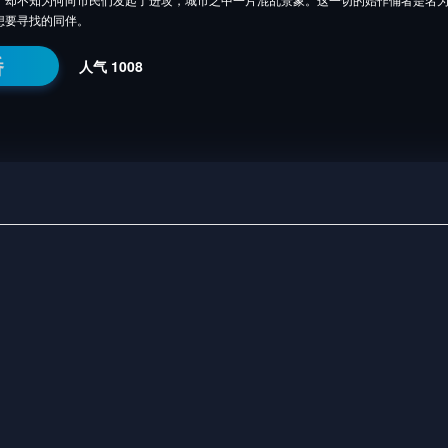
想要寻找的同伴。
番
人气
1008