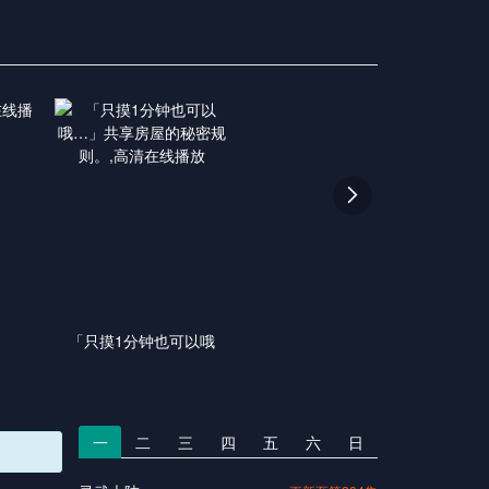

「只摸1分钟也可以哦
一
二
三
四
五
六
日