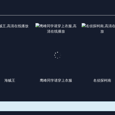
海贼王
鹰峰同学请穿上衣服
名侦探柯南