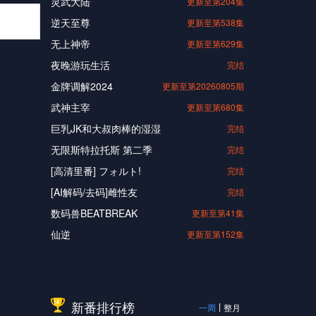
灵武大陆
更新至第204集
逆天至尊
更新至第538集
无上神帝
更新至第629集
夜晚游玩生活
完结
金牌调解2024
更新至第20260805期
武神主宰
更新至第680集
巨乳JK和大叔肉棒的湿湿
完结
无限斯特拉托斯 第二季
完结
[高清里番] フォルト!
完结
[AI解码/去码]雌性友
完结
数码兽BEATBREAK
更新至第41集
仙逆
更新至第152集
新番排行榜
一周
整月