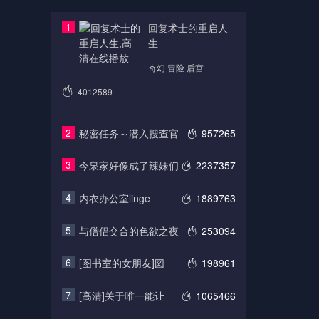
1
回复术士的重启人
生
奇幻 冒险 后宫
4012589
2
秘密任务～潜入搜查官
957265
3
今泉家好像成了辣妹们
2237357
4
内衣办公室linge
1889763
5
与僧侣交合的色欲之夜
253094
6
[图书室的女朋友]図
198961
7
[高清]关于唯一能让
1065466