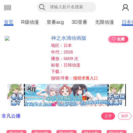
首页
R级动漫
里番acg
3D里番
无限动漫
日本
神之水滴动画版
♡ 收藏
地区：日本
年代：2026
播放：5609 次
标签：日韩动漫
下载：
报错/寻番：
报错求番入口
非凡云播
正序
倒序