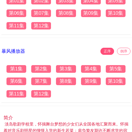
第01集
第02集
第03集
第04集
第05集
第06集
第07集
第08集
第09集
第10集
第11集
第12集
暴风播放器
正序
倒序
第1集
第2集
第3集
第4集
第5集
第6集
第7集
第8集
第9集
第10集
第11集
第12集
简介
淡岛歌剧学校里，怀揣舞台梦想的少女们从全国各地汇聚而来。怀揣
着对音乐剧明星的憧憬入学的新生若菜；肩负挚友期许不断求学的宿