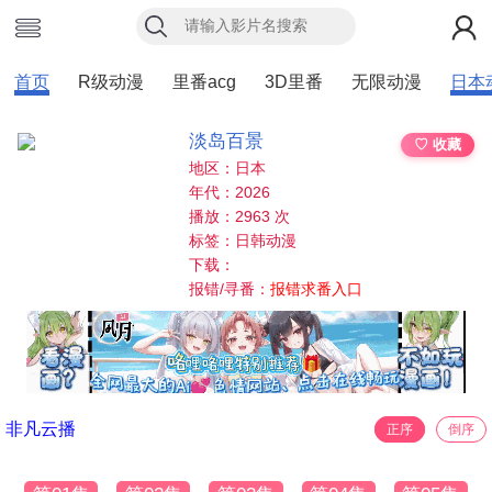
首页
R级动漫
里番acg
3D里番
无限动漫
日本
淡岛百景
♡ 收藏
地区：日本
年代：2026
播放：2963 次
标签：日韩动漫
下载：
报错/寻番：
报错求番入口
非凡云播
正序
倒序