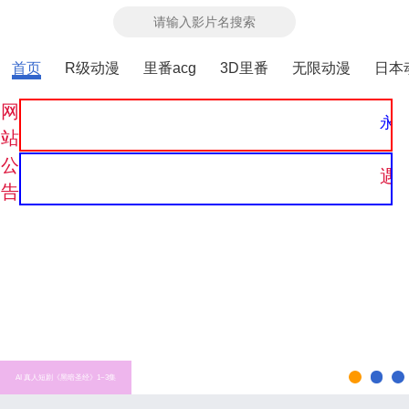
首页
R级动漫
里番acg
3D里番
无限动漫
日本
网
永久发
站
公
遇到
告
AI 真人短剧《黑暗圣经》1~3集