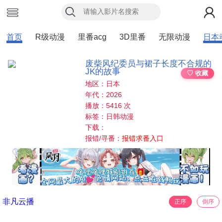
首页
R级动漫
里番acg
3D里番
无限动漫
日本
废柴风纪委员与裙子长度不合规的
JK的故事
♡ 收藏
地区：日本
年代：2026
播放：5416 次
标签：日韩动漫
下载：
报错/寻番：
报错求番入口
非凡云播
正序
倒序