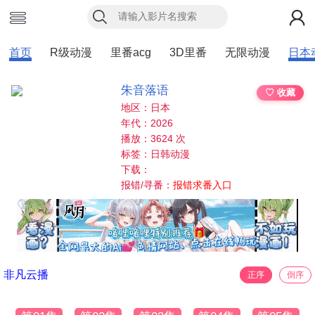
首页
R级动漫
里番acg
3D里番
无限动漫
日本
朱音落语
♡ 收藏
地区：日本
年代：2026
播放：3624 次
标签：日韩动漫
下载：
报错/寻番：
报错求番入口
非凡云播
正序
倒序