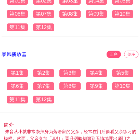
第01集
第02集
第03集
第04集
第05集
第06集
第07集
第08集
第09集
第10集
第11集
第12集
暴风播放器
正序
倒序
第1集
第2集
第3集
第4集
第5集
第6集
第7集
第8集
第9集
第10集
第11集
第12集
简介
朱音从小就非常崇拜身为落语家的父亲，经常在门后偷看父亲练习的
模样。然而，父亲参加「真打」晋升测验却遭到无情地逐出师门之