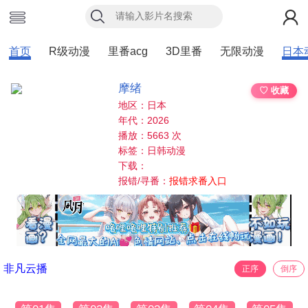
首页
R级动漫
里番acg
3D里番
无限动漫
日本
摩绪
♡ 收藏
地区：日本
年代：2026
播放：5663 次
标签：日韩动漫
下载：
报错/寻番：
报错求番入口
非凡云播
正序
倒序