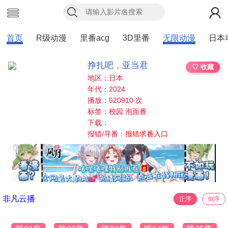
首页
R级动漫
里番acg
3D里番
无限动漫
日本
挣扎吧，亚当君
♡ 收藏
地区：日本
年代：2024
播放：520910 次
标签：校园 泡面番
下载：
报错/寻番：
报错求番入口
非凡云播
正序
倒序