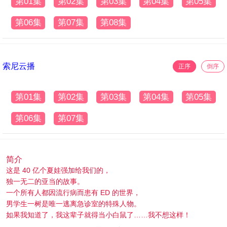
第01集
第02集
第03集
第04集
第05集
第06集
第07集
第08集
索尼云播
正序
倒序
第01集
第02集
第03集
第04集
第05集
第06集
第07集
简介
这是 40 亿个夏娃强加给我们的，
独一无二的亚当的故事。
一个所有人都因流行病而患有 ED 的世界，
男学生一树是唯一逃离急诊室的特殊人物。
如果我知道了，我这辈子就得当小白鼠了……我不想这样！
为了保守秘密，我转学到了一所我没想到的新学校。