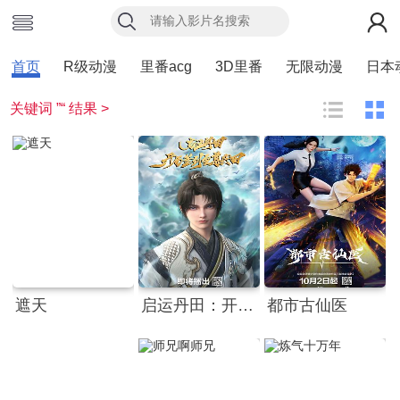
首页
R级动漫
里番acg
3D里番
无限动漫
日本
关键词 ”“ 结果 >
遮天
启运丹田：开局签到至尊丹田
都市古仙医