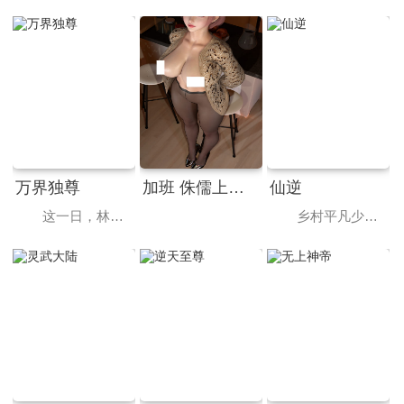
万界独尊
加班 侏儒上司以工作威胁黑丝巨乳人妻后肆意侵犯中出[3D人妻/NTR]
仙逆
这一日，林枫正在林府凝聚武魂，不想，他才刚将剑武魂修炼成雏形，未婚妻姬漫夭就趁机夺走了他的武魂，还导致其差点吐血身亡。与此同时，林枫的精神进入到了葬神之地，葬神之地神秘女子告诉林枫，他可以通过磨灭葬身于此的古神，获得庞大的武道力量跟知识。 现实世界，原本是林家大少爷的林枫因为失去了剑武魂，从而不再受到家仆们的尊重，他们处处针对林枫，就连林枫的妹妹林香儿生病，他们都不愿意出手帮助分毫，直到林枫使用从葬神之地获得到的力量打败了黄阶武魂的强者——林宇宏，林家的人才对林枫的态度有所改观。 另外一边，林枫因为没能很好得控制最新得到的力量，杀死了正在跟自己决斗的秦骁。秦骁乃是秦家大长老的孙子，并且一直受到长老们的宠爱，如今秦骁被害，秦家长老自是不甘，他们一怒之下，跑到了林家府邸，要求林家将林枫双手奉上。
乡村平凡少年王林，为了心中不屈的信念踏入仙门修行，克服天资不足的困境，逆流而上，积极面对苦难与挑战，不断突破自我，最终将命运始终牢牢地把握在自己手中！