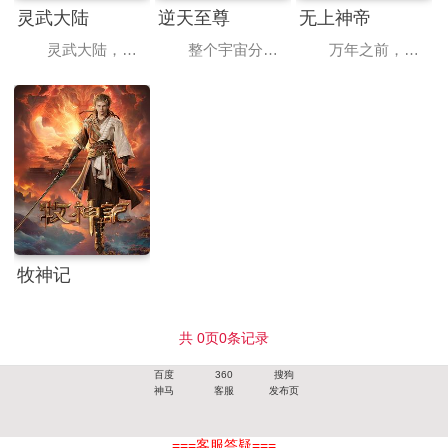
灵武大陆
逆天至尊
无上神帝
灵武大陆，一个灵力和武魂并存的世界，灵修一念动山河，武者徒手撕天地。星辰镇昔日天才辰天，十岁后武魂沉寂、灵海枯竭，自此沦为家族废物，受尽他人冷眼。在一次生死搏斗中，辰天掉下悬崖，误入上古剑帝布置的大阵，在天书力量的作用下觉醒了灵武双修体质，同时还得到一份陌生的记忆和一枚神秘的储物戒指，从此逆境崛起，破天道掌轮回，终渡帝劫桎梏，问鼎灵武大陆！
整个宇宙分为域内宇宙和域外宇宙，两个宇宙彼此为敌，域外宇宙由天魔统治，域内宇宙分为神界，仙界，凡间。 在宇宙中，像天罚大陆这样的凡间位面，数不胜数，其统称为：九天星域。九天星域中，九大仙帝统领九重之中所有星域。九天之上，乃炼仙神域，仙人最终化神之路，必要通过炼仙神域，方能凝聚神格，成为神，到达神界。神界万族林立，各族之神极为强大。在遥远的过去，神界万族，被始源至尊、混沌至尊，还有鸿蒙至尊统领。三大至尊，三足鼎立，统管神界、九天仙界。 鸿蒙神界之主鸿蒙至尊，身份尊贵，属下众多，为神界最强之人，精通天下万术。彼
万年之前，仙王牧云因持有诛仙图而遭人暗算，残魂沉睡万年之后，在天运大陆南云帝国有名的“废物牧云”身上觉醒。牧云初醒，就受到了学生妙仙语的刻意刁难，牧云轻松的就化解了妙仙语的陷阱，并举一反三的说出了更多的炼丹技巧，让门外的炼丹大师莫问赏识不已。回到家中，牧云得知了要与秦家小姐秦梦瑶结亲的消息。秦梦瑶寒毒在身，活不过二十岁，结亲不过是为了牧家和秦家的利益。但牧林辰的劝说下，牧云以炼丹为条件，答应了这门亲事。炼出了淬骨丹，牧云的修为有了第一次提升。莫问时常来找牧云请教，而秦时雨一直想请莫问来治疗孙女秦梦瑶。莫问暗示让牧云一试，牧云阴差阳错下唤醒了体内的诛仙图，得知秦梦瑶体内的并非寒毒，而是冰凰神魄。牧云治好了秦梦瑶，冰凰神魄的力量使得秦梦瑶修为突飞猛进。在见识到了牧云的能力后，秦梦瑶对牧云充满了好奇和兴趣，于是成为了北云学院的导师，和牧云教导同一个班级。而追求秦梦瑶不成的东方玉，嫉妒仇恨之心燃起，誓与牧云势不两立。 牧云借着诛仙图突破修为，去北云山脉历练，妙仙语执意同行，途中牧云以一人之力猎杀十几头紫毛猎狼，让妙仙语十分震惊。而被人指派暗杀幕运动柳山四煞一路尾随，趁牧云脱力之机会，纷纷现身准备对牧云下手。
牧神记
共
0
页
0
条记录
百度
360
搜狗
神马
客服
发布页
===客服答疑===