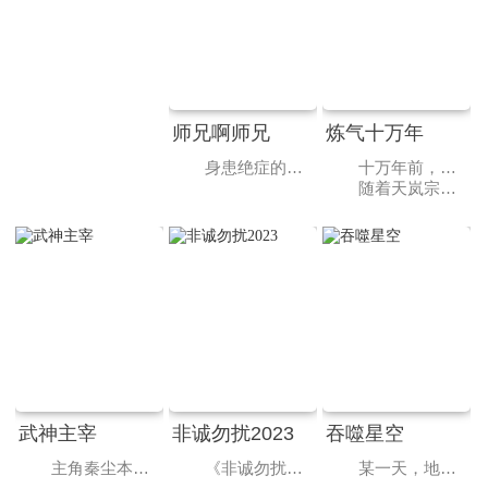
师兄啊师兄
炼气十万年
身患绝症的年轻人李长寿，意外重生在封神大战之前的上古时代，成了一个炼气士。为了修得长生不老且能在残酷的洪荒安身立命，他低调行事，凡事谋而后动，从不轻易步入危险之中，藏底牌，修遁术，炼丹毒，直到有一天，他的师傅突然给他收了个师妹回来，本想低调修行的李长寿被卷入了一场场冒险。不动稳如老狗，一动石破天惊，动后悄声走人，在打败邪恶敌人的同时，结交志同道合的朋友，实现自己的人生价值。
十万年前，天岚宗叱咤修真界，宗内弟子皆是天骄，所向披靡。唯独开山弟子徐阳一直是炼气期，为突破修为早日飞升，徐阳闭关万年。谁知出关时，修真界已经没落，天岚宗也只剩三五弟子，眼见就要灭宗，徐阳击退强敌，誓要带领天岚宗重回巅峰！
随着天岚宗势力扩大，徐阳修为停滞的真相也一步步的揭开，万年间，一个贯穿人、魔、仙三界的隐秘也展现在众人面前！究竟是一念成神，还是一念成魔？世界的生死就在徐阳的股掌之间！
武神主宰
非诚勿扰2023
吞噬星空
主角秦尘本是武域中最顶尖的天才强者，却遭歹人暗算，陨落大陆禁地死亡峡谷。必死无疑的秦尘，却意外触发神秘古剑的力量…… 三百年后，天武大陆偏僻之地，一位同名少年意外继承了秦尘的意志。作为大齐国军神定武王的爱孙，却因生父来历成迷，母子二人在定武王府中受尽冷遇，相依为命。 为了重写望日的强者神话，也为了守护自己所爱的一切，秦尘毅然决然扛起维护天下五国的大任，再度踏上武道之路。
《非诚勿扰》是江苏卫视一档适应现代生活节奏的大型婚恋交友节目，为广大单身男女提供公开的婚恋交友平台，精良的节目制作和全新的婚恋交友模式得到观众和网友广泛关注。新节目的互动形式将完全突破过去传统的交友方式，完全体现新时代男女的婚恋观。节目中有24位单身女生以亮灯和灭灯方式来决定报名男嘉宾的去留，经过“爱之初体验”、“爱之再判断”、“爱之终决选”、“男生权利”等规则来决定男女嘉宾的速配成功。
某一天，地球上出现了不明来由的RR病毒，将世界卷入灾难之中。受到感染的动物变异成为可怕的怪兽，大举入侵，人类面临毁灭之际筑起了围墙，成立基地市作为人类最后的堡垒。人类在这一段时间经历的磨难，被称为“大涅槃时期”。在极端的生存环境下，人类的体能也在逐渐地进步发展，尚武之风兴起，人类的身体素质相比以前有了质的飞越。而这其中的佼佼者，被称为“武者”。 18岁的罗峰也梦想着成为其中的一员。此时的他即将高考，正面临着人生十字路口的抉择，却不料怪兽的一次袭击影响了他的人生轨迹。在强大怪兽的威胁之下，市内居民面临危险，军方却束手无策。唯有一名武者挺身而出，保卫了基地市的安全。罗峰被武者的强大所感染，暗自立下成为武者以保护所爱之人的决心。这是一切的开始，罗峰武者之路的起点，也拉开了他传奇人生的序幕。 罗峰立志成为武者，前路却并不平坦，他首先要面对的便是外部环境无形中对他施加的影响。罗峰家庭条件不佳，生活拮据，父母无法给予他更多帮助，只能依靠自己的努力。最终，在不断的艰苦磨砺下，罗峰不断发掘自身潜能，得到了能力提升和自我价值的认可。不仅如此，罗峰不仅扛起了供养家庭的重担，还为了守护人类家园、为了人类更好的生存与发展，与其他正义的武者们一起，联手对付凶恶怪兽。在末日绝境之下，罗峰与其他武者们能否击退怪兽、成功守护人类世界？