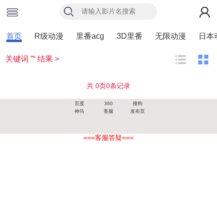
首页
R级动漫
里番acg
3D里番
无限动漫
日本
关键词 ”“ 结果 >
共
0
页
0
条记录
百度
360
搜狗
神马
客服
发布页
===客服答疑===