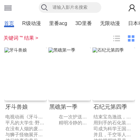
首页
R级动漫
里番acg
3D里番
无限动漫
日本
关键词 ”“ 结果 >
牙斗兽娘
黑礁第一季
石纪元第四季
电视动画《牙斗兽娘》改编自村田真哉担任原案，隅田かずあさ负责作画的同名漫画，于2017年Omani 7 上的《月刊 Heros》上宣布动画化的消息，计划定档于2018年1月。动画由LIDENFILMS负责制作，于2018年1月13日起播出。
在一次护送公司机密文件的途中，旭日重工的普通职员冈岛绿郎（浪川大辅 配音）遭到了名叫黑礁商会的神秘组织的袭击和绑架，机密文件亦被夺走。为了保证秘密不被泄露，旭日重工采取了消抹行动——包括文件和冈岛绿郎本人。在得知了自己被公司抛弃的消息之后，冈岛决定用自己的方式为自己谋得一条生路。冈岛向黑礁商会提出了入会的要求，并通过实际行动证明了自己的能力，之后以“洛克”之名开始全新的生活。
结束宝岛激战，千空等人平安返回科学王国。
平凡的大学生·野本裕也，与神秘少女·瞳相遇了。
精明冷静的首领达奇（礒部勉 配音），个性刚强的双抢手薇拉（丰口惠美 配音），开朗淡泊的机械师本尼（平田广明 配音），在这些神秘人物的围绕下，洛克逐渐找到了同伴的感觉，同时，一条充满了危机与冒险的道路也在他的面前展开了。
用到手的石化装置，成功让狮子王司复活。
在没有人烟的废弃场，野本目击到了她变成野兽的模样，
司成为科学王国的伙伴！
与狮子怪物展开死战的一幕。
并且，千空等人查明了人类石化的幕后黑手·怀曼，