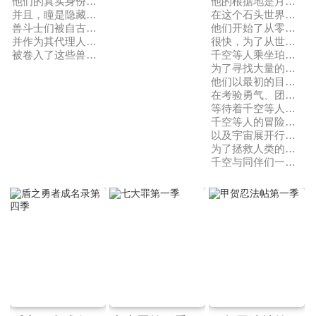
他们的真实身份，是同时拥有人类的头脑与野兽的獠牙的“兽斗士”。
他的根据地是月球，于是千空等人以月球为目标前进！
并且，瞳是隐藏着最强斗争本能的兽斗士“蜜獾”。
在这个石头世界里，
兽斗士们被自古以来支配日本经济的四大财阀三门、八菱、角供、石田所雇佣，
他们开始了从零开始制作宇宙飞船的大项目。
并作为其代理人展开决斗，争夺霸权。之后，野本通过再次与瞳相遇，
很快，为了从世界各地收集宇宙飞船的素材，
被卷入了这些兽斗士们的炽烈战斗“牙斗”当中——。
千空等人乘坐珀尔修斯号驶向大海。
为了寻找大量的玉米作为复活液的原料，
他们以最初的目的地美洲大陆为目标。
在考验勇气、团结、科学力等一切的大航海前方，
等待着千空等人、对他们造成威胁的是——！！
千空等人的冒险终于向世界、
以及宇宙展开行动！
为了拯救人类的未来，
千空与同伴们一起全力开拓科学之道！！