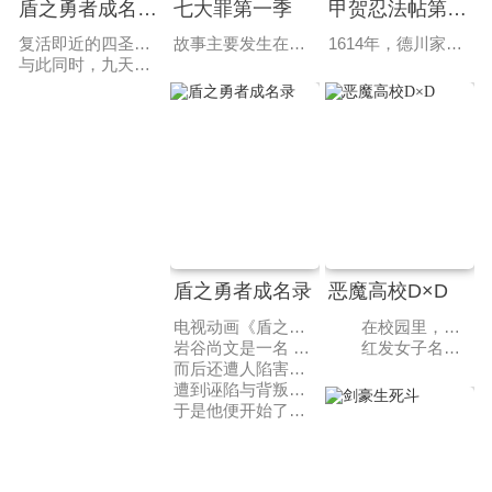
盾之勇者成名录第四季
七大罪第一季
甲贺忍法帖第一季
复活即近的四圣兽「凤凰」之战临近，为此而准备的盾之勇者·岩谷尚文，为了联合彼此敌对的四位勇者之力，与另外三位勇者进行对话，最终达成了和解。然而——拉芙塔莉雅却被误解为有意篡夺王位的野心者……并因此成为名为九天楼之国的刺客的暗杀目标。为了与九天楼展开对话，尚文前往唯一与其有交流的亚人之国——希尔托贝尔特。虽然受到了信任盾之勇者的人民的热烈欢迎，但希尔托贝尔特也并非上下一心，有部分人并不欢迎尚文一行的来访。
故事主要发生在虚构的大陆布里塔利亚上的国家里昂妮丝王国，王国的圣骑士们为了准备传说中的圣战而进行军备强化，然而圣骑士团的诸多暴行使得整个国家民不聊生，甚至发动政变囚禁了国王。担忧着国家现状的第三王女伊丽莎白，将救国的希望寄托于十年前因涉嫌颠覆王国而被通缉的骑士团七大罪从而独自踏上寻找的旅程。注定无果的旅程中，疲惫不堪的伊丽莎白误入某个酒店，被酒店的主人、一名金发少年救下，这名少年正是七大罪的团长。在将公主从追兵的危机中解救出来后，他们踏上了拯救国家未来的旅途。七原罪/七大罪迅雷下载和在线观看请来琪琪看片网。
1614年，德川家康73岁，年迈的他必须在两个儿子之间为他的将军之位选一名继承人。难以决断的德川家康将决定的权利交给当时势均力敌的两大忍术宗家，它们分别是甲贺流和伊贺流。在前人服部半藏的调解下，曾经水火不容的两家签下了“不战条约”，但在权利和政治的挑拨之下，条约被撕毁了。 两家各派出十名忍者，他们要相互残杀直至仅剩一方幸存，而幸存方所支持的对象即可成为下一代将军。其中，甲贺流的头领甲贺玄之介（鸟海浩辅 配音）与伊贺流的头领胧（水树奈奈 配音）在战前曾经是两情相悦的恋人，与此同时，甲贺流与伊贺流的一些成员之间也有着复杂的感情纠葛。但是此时此刻，仿佛被丝线牵引的人偶，他们必须摒弃所有的感情，展开一场血腥残酷的厮杀。
与此同时，九天楼也因政局不稳，将怒火倾泻于拉芙塔莉雅所处的种族之上。在混乱交织的局势中，尚文将带领伙伴引领出光明之路——。
盾之勇者成名录
恶魔高校D×D
电视动画《盾之勇者成名录》改编自アネコ ユサギ著作的同名轻小说作品，于2017年6月宣布动画化。由KINEMA CITRUS负责制作，于2019年1月播出。
在校园里，兵藤一诚（尾裕贵 配音）“大色狼”的“美名”广为流传，托它的福，一诚至今任然过着没有女朋友的孤苦生活。这注定是不寻常的一日，首先，一诚居然收到了来自美少女的告白；然后，当一诚正准备开始他梦寐以求的幸福约会时，他被果断的杀死了！当一诚再次睁开眼时，面前的红发女子告诉一诚，是她复活了已经死去的他，并且从今天开始，他将成为她的奴仆。
岩谷尚文是一名 20 岁的大二学生，在图书馆无意间发现了一本《四圣武器书》结果被召唤到了一个异世界当中，还莫名其妙的就成为了“盾之勇者”，但是在这个世界中盾被认为是没什么用的武器。
红发女子名叫莉雅丝（日笠阳子 配音），其真实身份是一名恶魔。袭击一诚的女子隶属“堕天使”的行列，从莉雅丝口中的“战争”和“神器”等艰涩的名词，以及接连不断的，来自于堕天使们的攻击中，一诚知道，自己单纯快乐的校园生活即将画上句点。
而后还遭人陷害被诬陷为强暴犯。
遭到诬陷与背叛的尚文变得不信任他人，只会信任被奴隶纹束缚的奴隶。
于是他便开始了开局就极其不友好的异世界冒险的旅程。