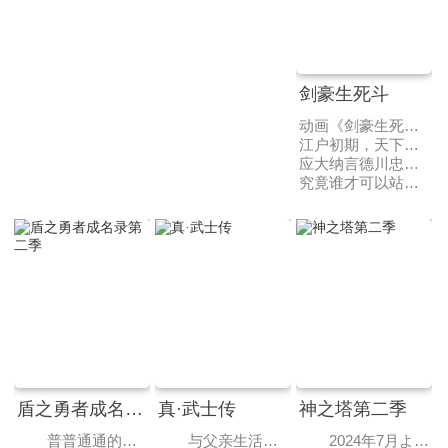
剑豪生死斗
动画《剑豪生死斗》改编自南條範夫原作的同名漫画。
江户初期，天下太平。
应大纳言德川忠长的命令，一直都是以木剑来进行的殿前比武改为使用真剑。参加这一场比武的是岩本虎眼道场的同门——独臂的藤木源之助和盲眼的伊良子清玄。
究竟谁才可以站在武士道的顶点？残酷的命运开始了……
盾之勇者成名录第二季
真·武士传
神之塔第二季
普普通通的大学生——岩谷尚文受到召唤来到异世界，成为了四圣勇者之一——“盾之勇者”。尽管蒙受不白之冤，多次遭到迫害，他依旧和拉芙塔莉雅、菲洛和梅尔蒂这几个好伙伴齐心协力，从威胁世界的灾厄“浪潮”中保护着人们。在自身的努力和梅洛马格女王的帮助下，尚文恢复了名誉，获得了自己的领地，并为应对即将再次袭来的浪潮进行着准备。然而，在梅洛马格东方的灵龟国，能带来前所未有灾难的魔物——灵龟复活了。尚文接受了女王讨伐灵龟的委托，一行人带上新加入的队友莉西亚前往灵龟国。在联军陆续集结之时，灵龟国国王侧室——奥斯特·蓬莱摄政王妃出现在了尚文面前。尚文从她口中得知，灵龟是被人以非常规方式复活的。他们究竟能否讨伐灵龟，揪出幕后黑手呢？
与父亲生活在森林的少年铁剑，想成为天下第一剑士。在一次偶然中，他被大猩猩追击无意间到达城市，与被“剑”的魔力影响而成为鬼的高中生剑道高手鬼丸猛产生斗争，开启了寻找“剑”的旅途。
2024年7月より放送決定。原作でも人気の「王子の帰還」「工房戦」の２エピソードが描かれます。