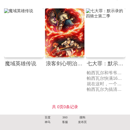
魔域英雄传说
浪客剑心明治剑客浪漫谭第二季
七大罪：默示录的四骑士第二季
帕西瓦尔和爷爷瓦基斯住在荒芜的边境之地，过着悠闲的生活。
帕西瓦尔快满16之时，爷爷问他是否要去冒险，看看外面神奇的世界，帕西瓦尔虽然以要陪爷爷为由，拒绝了冒险，但内心依旧是向往冒险的。
就在这时，一个叫伊隆希德的男人找上门来，杀害了爷爷，而这个男人正是帕西瓦尔的父亲。
帕西瓦尔为搞清真相，踏上了旅途……
共
0
页
0
条记录
百度
360
搜狗
神马
客服
发布页